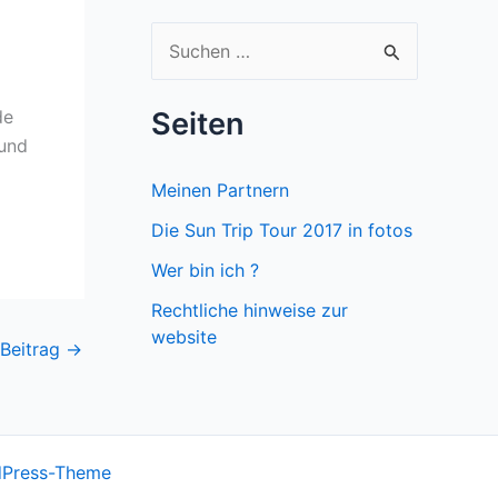
S
u
c
de
Seiten
 und
h
e
Meinen Partnern
n
Die Sun Trip Tour 2017 in fotos
n
Wer bin ich ?
a
Rechtliche hinweise zur
c
website
 Beitrag
→
h
:
dPress-Theme