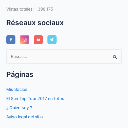
Vistas totales:
1.398.175
Réseaux sociaux
B
u
s
Páginas
c
a
Mis Socios
r
El Sun Trip Tour 2017 en fotos
p
¿ Quién soy ?
o
Aviso legal del sitio
r
: