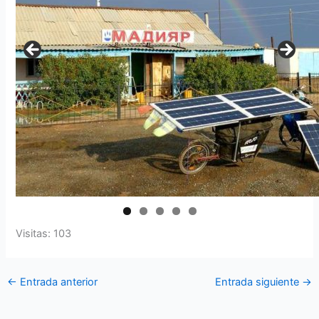
Visitas: 103
←
Entrada anterior
Entrada siguiente
→