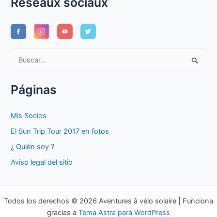
Réseaux sociaux
B
u
s
Páginas
c
a
Mis Socios
r
El Sun Trip Tour 2017 en fotos
p
¿ Quién soy ?
o
Aviso legal del sitio
r
:
Todos los derechos © 2026 Aventures à vélo solaire | Funciona
gracias a
Tema Astra para WordPress