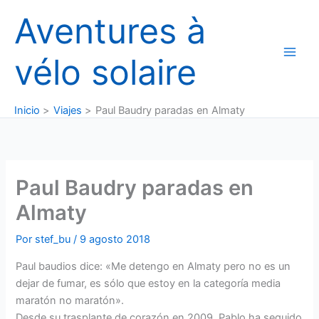
Ir
Aventures à
al
contenido
vélo solaire
Inicio
Viajes
Paul Baudry paradas en Almaty
Paul Baudry paradas en
Almaty
Por
stef_bu
/
9 agosto 2018
Paul baudios dice: «Me detengo en Almaty pero no es un
dejar de fumar, es sólo que estoy en la categoría media
maratón no maratón».
Desde su trasplante de corazón en 2009, Pablo ha seguido