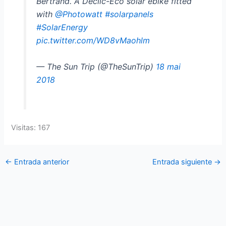
Bertrand. A Declic-Eco solar ebike fitted
with
@Photowatt
#solarpanels
#SolarEnergy
pic.twitter.com/WD8vMaohlm
— The Sun Trip (@TheSunTrip)
18 mai
2018
Visitas: 167
←
Entrada anterior
Entrada siguiente
→