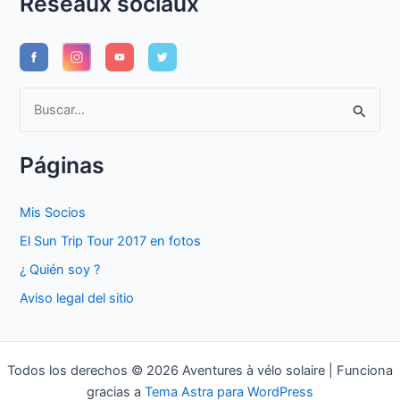
Réseaux sociaux
B
u
s
Páginas
c
a
Mis Socios
r
El Sun Trip Tour 2017 en fotos
p
¿ Quién soy ?
o
Aviso legal del sitio
r
:
Todos los derechos © 2026 Aventures à vélo solaire | Funciona
gracias a
Tema Astra para WordPress