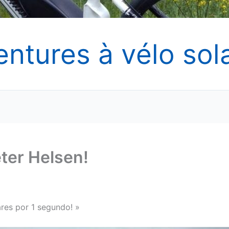
entures à vélo sola
eter Helsen!
ares por 1 segundo! »