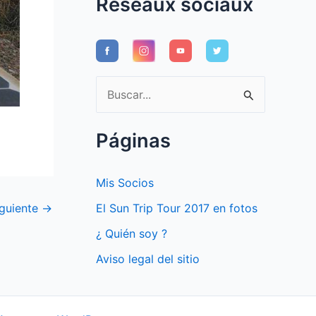
Réseaux sociaux
B
u
s
Páginas
c
a
Mis Socios
r
iguiente
→
El Sun Trip Tour 2017 en fotos
p
¿ Quién soy ?
o
Aviso legal del sitio
r
: