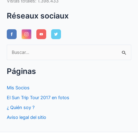
Vistas totales:
1.398.433
Réseaux sociaux
B
u
s
Páginas
c
a
Mis Socios
r
El Sun Trip Tour 2017 en fotos
p
¿ Quién soy ?
o
Aviso legal del sitio
r
: