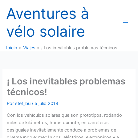
Ir
Aventures à
al
contenido
vélo solaire
Inicio
Viajes
¡ Los inevitables problemas técnicos!
¡ Los inevitables problemas
técnicos!
Por
stef_bu
/
5 julio 2018
Con los vehículos solares que son prototipos, rodando
miles de kilómetros, horas durante, en carreteras
desiguales inevitablemente conduce a problemas de
diversa índole: mecánicos, eléctricos, electrónicos y a