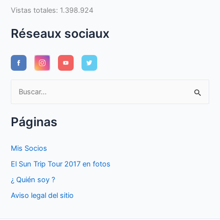
Vistas totales:
1.398.924
Réseaux sociaux
B
u
s
Páginas
c
a
Mis Socios
r
El Sun Trip Tour 2017 en fotos
p
¿ Quién soy ?
o
Aviso legal del sitio
r
: