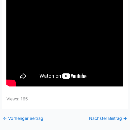
Views: 165
←
Vorheriger Beitrag
Nächster Beitrag
→