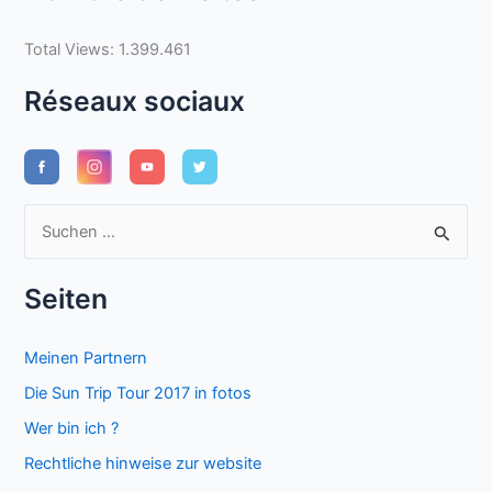
Total Views:
1.399.461
Réseaux sociaux
S
u
c
Seiten
h
e
Meinen Partnern
n
Die Sun Trip Tour 2017 in fotos
n
Wer bin ich ?
a
Rechtliche hinweise zur website
c