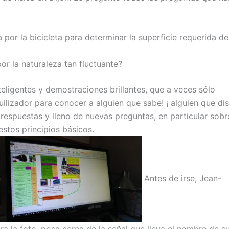
por la bicicleta para determinar la superficie requerida de
or la naturaleza tan fluctuante?
ligentes y demostraciones brillantes, que a veces sólo
ilizador para conocer a alguien que sabe! ¡ alguien que di
s respuestas y lleno de nuevas preguntas, en particular sobr
estos principios básicos.
Antes de irse, Jean-
ara la foto, posa cerca de la señal que lleva el nombre de s