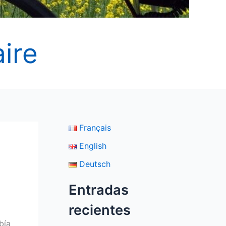
ire
Français
English
Deutsch
Entradas
recientes
bía