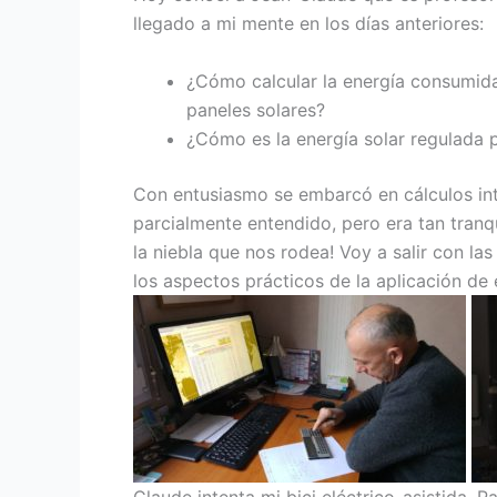
llegado a mi mente en los días anteriores:
¿Cómo calcular la energía consumida 
paneles solares?
¿Cómo es la energía solar regulada p
Con entusiasmo se embarcó en cálculos inte
parcialmente entendido, pero era tan tranqu
la niebla que nos rodea! Voy a salir con la
los aspectos prácticos de la aplicación de 
Claude intenta mi bici eléctrico-asistida. P