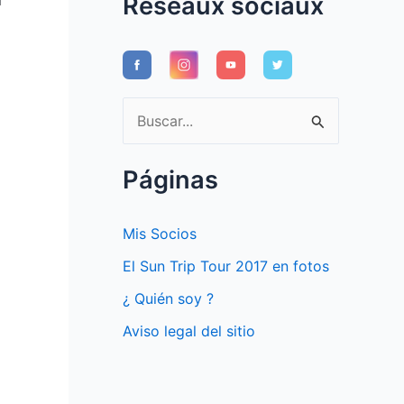
Réseaux sociaux
B
u
s
Páginas
c
a
Mis Socios
r
El Sun Trip Tour 2017 en fotos
p
¿ Quién soy ?
o
Aviso legal del sitio
r
: