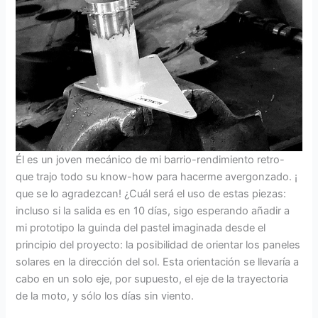
Él es un joven mecánico de mi barrio-rendimiento retro-
que trajo todo su know-how para hacerme avergonzado. ¡
que se lo agradezcan! ¿Cuál será el uso de estas piezas:
incluso si la salida es en 10 días, sigo esperando añadir a
mi prototipo la guinda del pastel imaginada desde el
principio del proyecto: la posibilidad de orientar los paneles
solares en la dirección del sol. Esta orientación se llevaría a
cabo en un solo eje, por supuesto, el eje de la trayectoria
de la moto, y sólo los días sin viento.