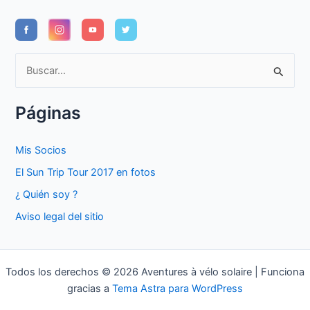
B
u
s
Páginas
c
a
Mis Socios
r
El Sun Trip Tour 2017 en fotos
p
¿ Quién soy ?
o
Aviso legal del sitio
r
:
Todos los derechos © 2026 Aventures à vélo solaire | Funciona
gracias a
Tema Astra para WordPress