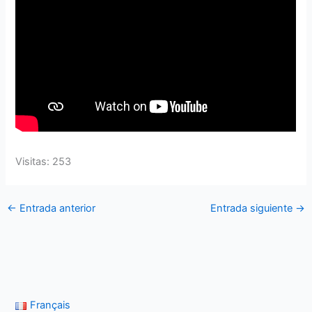
Visitas: 253
←
Entrada anterior
Entrada siguiente
→
Français