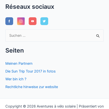
Réseaux sociaux
S
u
c
Seiten
h
e
Meinen Partnern
n
Die Sun Trip Tour 2017 in fotos
n
Wer bin ich ?
a
Rechtliche hinweise zur website
c
h
:
Copyright © 2026 Aventures à vélo solaire | Präsentiert von