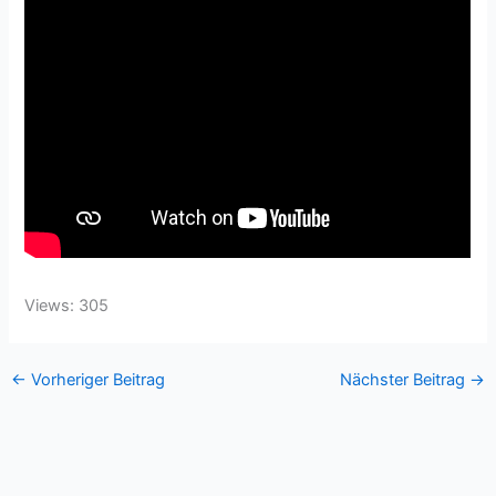
Views: 305
←
Vorheriger Beitrag
Nächster Beitrag
→