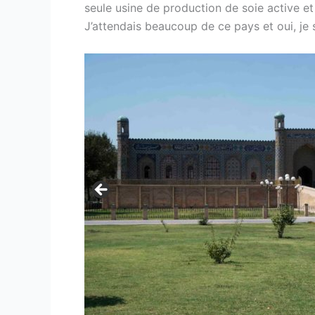
seule usine de production de soie active et
J’attendais beaucoup de ce pays et oui, je 