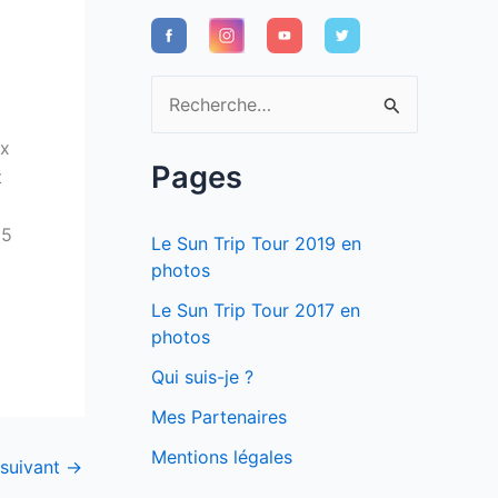
R
e
ux
c
Pages
t
h
15
e
Le Sun Trip Tour 2019 en
r
photos
c
Le Sun Trip Tour 2017 en
photos
h
e
Qui suis-je ?
r
Mes Partenaires
Mentions légales
 suivant
→
: