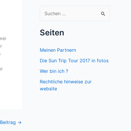
S
u
c
Seiten
wei
h
r
e
Meinen Partnern
s
n
Die Sun Trip Tour 2017 in fotos
n
er
Wer bin ich ?
a
Rechtliche hinweise zur
c
website
h
:
 Beitrag
→