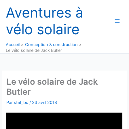
Aller
Aventures à
au
contenu
vélo solaire
Accueil
Conception & construction
Le vélo solaire de Jack Butler
Le vélo solaire de Jack
Butler
Par
stef_bu
/
23 avril 2018