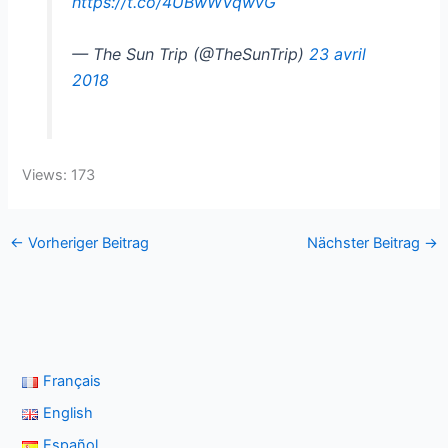
https://t.co/4UBwWVqwvG
— The Sun Trip (@TheSunTrip)
23 avril
2018
Views: 173
←
Vorheriger Beitrag
Nächster Beitrag
→
Français
English
Español