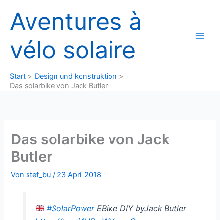
Zum
Aventures à
Inhalt
springen
vélo solaire
Start
Design und konstruktion
Das solarbike von Jack Butler
Das solarbike von Jack
Butler
Von
stef_bu
/
23 April 2018
#SolarPower
EBike DIY byJack Butler