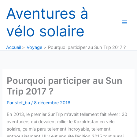
Aller
Aventures à
au
contenu
vélo solaire
Accueil
Voyage
Pourquoi participer au Sun Trip 2017 ?
Pourquoi participer au Sun
Trip 2017 ?
Par
stef_bu
/
8 décembre 2016
En 2013, le premier SunTrip m’avait tellement fait rêver : 30
aventuriers qui devaient rallier le Kazakhstan en vélo
solaire, ça m’a paru tellement incroyable, tellement
enthousiasmant ! Il y eut ensuite l’édition 2015 tout aussi