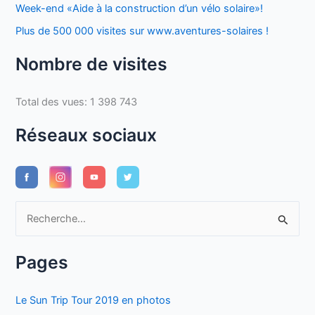
Week-end «Aide à la construction d’un vélo solaire»!
Plus de 500 000 visites sur www.aventures-solaires !
Nombre de visites
Total des vues:
1 398 743
Réseaux sociaux
R
e
c
Pages
h
e
Le Sun Trip Tour 2019 en photos
r