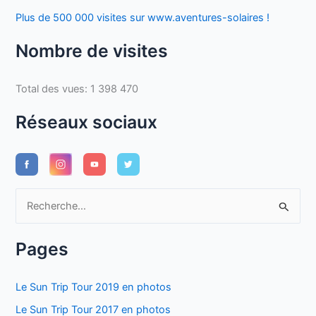
Plus de 500 000 visites sur www.aventures-solaires !
Nombre de visites
Total des vues:
1 398 470
Réseaux sociaux
R
e
c
Pages
h
e
Le Sun Trip Tour 2019 en photos
r
Le Sun Trip Tour 2017 en photos