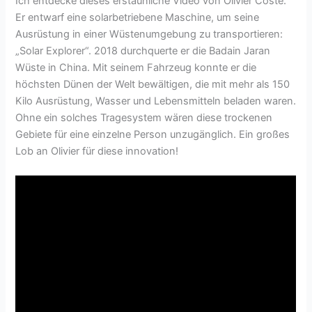
Ich entdecke dieses erstaunliche Video von Olivier Coste.
Er entwarf eine solarbetriebene Maschine, um seine
Ausrüstung in einer Wüstenumgebung zu transportieren:
„Solar Explorer“. 2018 durchquerte er die Badain Jaran
Wüste in China. Mit seinem Fahrzeug konnte er die
höchsten Dünen der Welt bewältigen, die mit mehr als 150
Kilo Ausrüstung, Wasser und Lebensmitteln beladen waren.
Ohne ein solches Tragesystem wären diese trockenen
Gebiete für eine einzelne Person unzugänglich. Ein großes
Lob an Olivier für diese innovation!