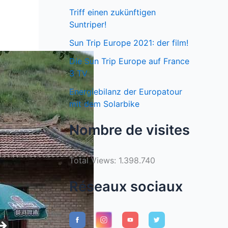
Triff einen zukünftigen
Suntriper!
Sun Trip Europe 2021: der film!
Die Sun Trip Europe auf France
3 TV
Energiebilanz der Europatour
mit dem Solarbike
Nombre de visites
Total Views:
1.398.740
Réseaux sociaux