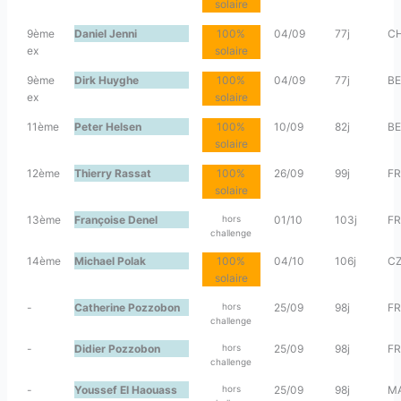
solaire
9ème
Daniel Jenni
100%
04/09
77j
C
ex
solaire
9ème
Dirk Huyghe
100%
04/09
77j
BE
ex
solaire
11ème
Peter Helsen
100%
10/09
82j
BE
solaire
12ème
Thierry Rassat
100%
26/09
99j
FR
solaire
13ème
Françoise Denel
hors
01/10
103j
FR
challenge
14ème
Michael Polak
100%
04/10
106j
C
solaire
-
Catherine Pozzobon
hors
25/09
98j
FR
challenge
-
Didier Pozzobon
hors
25/09
98j
FR
challenge
-
Youssef El Haouass
hors
25/09
98j
M