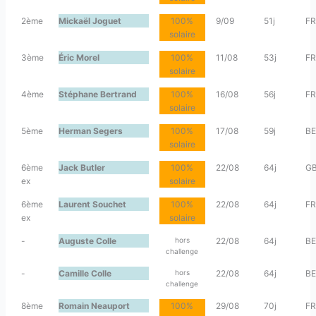
2ème
Mickaël Joguet
100%
9/09
51j
FR
solaire
3ème
Éric Morel
100%
11/08
53j
FR
solaire
4ème
Stéphane Bertrand
100%
16/08
56j
FR
solaire
5ème
Herman Segers
100%
17/08
59j
BE
solaire
6ème
Jack Butler
100%
22/08
64j
G
ex
solaire
6ème
Laurent Souchet
100%
22/08
64j
FR
ex
solaire
-
Auguste Colle
hors
22/08
64j
BE
challenge
-
Camille Colle
hors
22/08
64j
BE
challenge
8ème
Romain Neauport
100%
29/08
70j
FR