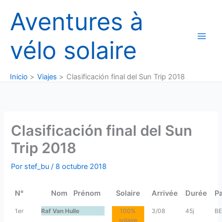
Ir
Aventures à
al
contenido
vélo solaire
Inicio
Viajes
Clasificación final del Sun Trip 2018
Clasificación final del Sun
Trip 2018
Por
stef_bu
/
8 octubre 2018
N°
Nom Prénom
Solaire
Arrivée
Durée
P
1er
Raf Van Hulle
100%
3/08
45j
BE
solaire