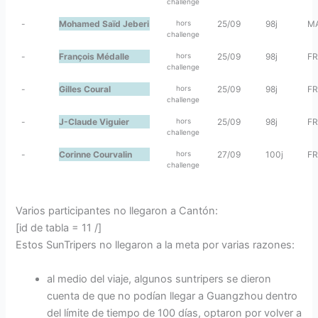
challenge
-
Mohamed Saïd Jeberi
hors
25/09
98j
M
challenge
-
François Médalle
hors
25/09
98j
FR
challenge
-
Gilles Coural
hors
25/09
98j
FR
challenge
-
J-Claude Viguier
hors
25/09
98j
FR
challenge
-
Corinne Courvalin
hors
27/09
100j
FR
challenge
Varios participantes no llegaron a Cantón:
[id de tabla = 11 /]
Estos SunTripers no llegaron a la meta por varias razones:
al medio del viaje, algunos suntripers se dieron
cuenta de que no podían llegar a Guangzhou dentro
del límite de tiempo de 100 días, optaron por volver a