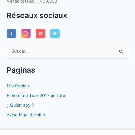
Vistas totales:
1.400.563
Réseaux sociaux
B
u
s
Páginas
c
a
Mis Socios
r
El Sun Trip Tour 2017 en fotos
p
¿ Quién soy ?
o
Aviso legal del sitio
r
: