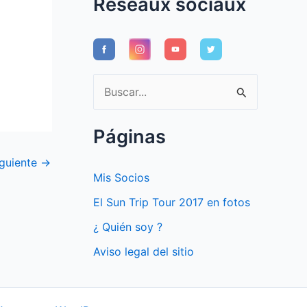
Réseaux sociaux
B
u
s
Páginas
c
iguiente
→
a
Mis Socios
r
El Sun Trip Tour 2017 en fotos
p
¿ Quién soy ?
o
Aviso legal del sitio
r
: