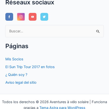
Réseaux sociaux
B
u
s
Páginas
c
a
Mis Socios
r
El Sun Trip Tour 2017 en fotos
p
¿ Quién soy ?
o
Aviso legal del sitio
r
:
Todos los derechos © 2026 Aventures à vélo solaire | Funciona
gracias a
Tema Astra para WordPress