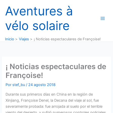
Ir
Aventures à
al
contenido
vélo solaire
Inicio
Viajes
¡ Noticias espectaculares de Françoise!
¡ Noticias espectaculares de
Françoise!
Por
stef_bu
/
24 agosto 2018
Durante sus primeros días en China en la región de
Xinjiang, Françoise Denel, la Decana del viaje al sol, fue
severamente probada: fue arrojada al suelo por el terrible
viento del desierto, y sufrió numerosos controles policiales.