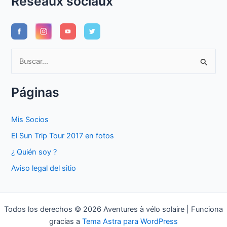
Réseaux sociaux
B
u
s
Páginas
c
a
Mis Socios
r
El Sun Trip Tour 2017 en fotos
p
¿ Quién soy ?
o
Aviso legal del sitio
r
:
Todos los derechos © 2026 Aventures à vélo solaire | Funciona
gracias a
Tema Astra para WordPress