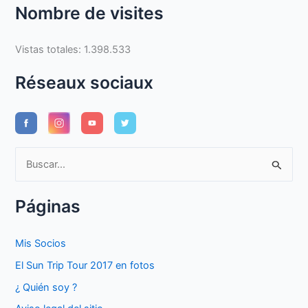
Nombre de visites
Vistas totales:
1.398.533
Réseaux sociaux
B
u
s
Páginas
c
a
Mis Socios
r
El Sun Trip Tour 2017 en fotos
p
¿ Quién soy ?
o