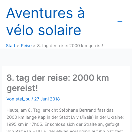
Zum
Aventures à
Inhalt
springen
vélo solaire
Start
Reise
8. tag der reise: 2000 km gereist!
8. tag der reise: 2000 km
gereist!
Von
stef_bu
/
27 Juni 2018
Heute, am 8. Tag, erreicht Stéphane Bertrand fast das
2000 km lange Kap in der Stadt Lviv (Львів) in der Ukraine:
1995 km in 17h05. Er schloss sich der Straße an, gefolgt
von Ralf van HULLE, der etwas Vorsprung auf ihn hat: fast