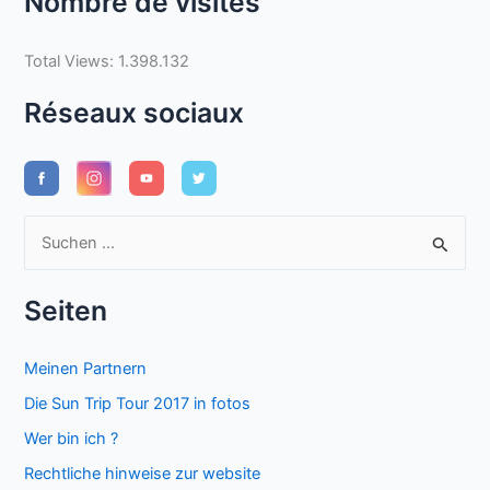
Nombre de visites
Total Views:
1.398.132
Réseaux sociaux
S
u
c
Seiten
h
e
Meinen Partnern
n
Die Sun Trip Tour 2017 in fotos
n
Wer bin ich ?
a
Rechtliche hinweise zur website
c