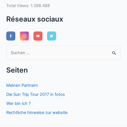
Total Views:
1.398.488
Réseaux sociaux
S
u
c
Seiten
h
e
Meinen Partnern
n
Die Sun Trip Tour 2017 in fotos
n
Wer bin ich ?
a
Rechtliche hinweise zur website
c
h