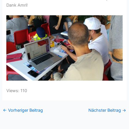
Dank Amri!
Views: 110
←
Vorheriger Beitrag
Nächster Beitrag
→