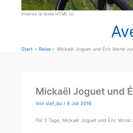
Insérez le texte HTML ici.
Av
Start
Reise
Mickaël Joguet und Éric Morel z
Mickaël Joguet und 
Von
stef_bu
/
6 Juli 2018
Für 3 Tage, Mickaël Joguet und Éric Morel 