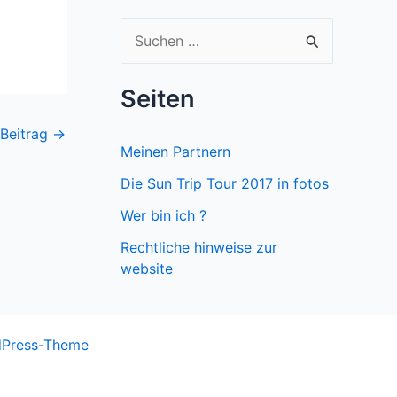
S
u
c
Seiten
h
 Beitrag
→
e
Meinen Partnern
n
Die Sun Trip Tour 2017 in fotos
n
Wer bin ich ?
a
Rechtliche hinweise zur
c
website
h
:
dPress-Theme