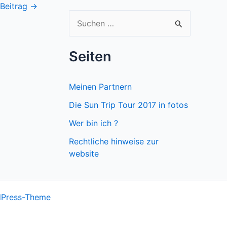
 Beitrag
→
S
u
c
Seiten
h
e
Meinen Partnern
n
Die Sun Trip Tour 2017 in fotos
n
Wer bin ich ?
a
Rechtliche hinweise zur
c
website
h
:
dPress-Theme