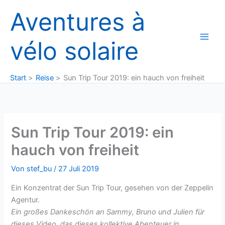
Zum
Aventures à
Inhalt
springen
vélo solaire
Start
Reise
Sun Trip Tour 2019: ein hauch von freiheit
Sun Trip Tour 2019: ein
hauch von freiheit
Von
stef_bu
/
27 Juli 2019
Ein Konzentrat der Sun Trip Tour, gesehen von der Zeppelin
Agentur.
Ein großes Dankeschön an Sammy, Bruno und Julien für
dieses Video, das dieses kollektive Abenteuer in