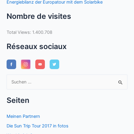
Energiebilanz der Europatour mit dem Solarbike
Nombre de visites
Total Views:
1.400.708
Réseaux sociaux
S
u
c
Seiten
h
e
Meinen Partnern
n
Die Sun Trip Tour 2017 in fotos
n