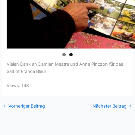
Vielen Dank an Damien Mestre und Anne Pinczon für das
Salt of France Bleu!
Views: 198
←
Vorheriger Beitrag
Nächster Beitrag
→