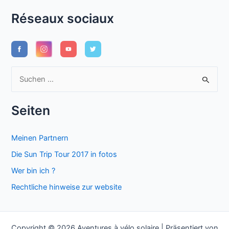
Réseaux sociaux
S
u
c
Seiten
h
e
Meinen Partnern
n
Die Sun Trip Tour 2017 in fotos
n
Wer bin ich ?
a
Rechtliche hinweise zur website
c
h
:
Copyright © 2026 Aventures à vélo solaire | Präsentiert von