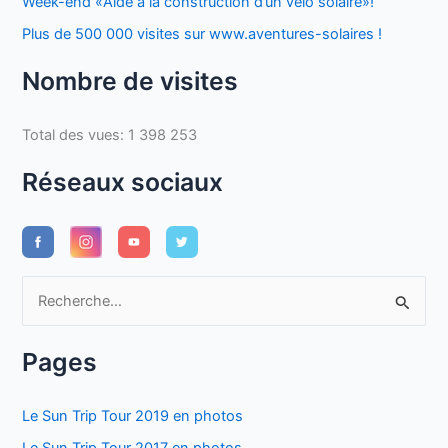
Week-end «Aide à la construction d’un vélo solaire»!
Plus de 500 000 visites sur www.aventures-solaires !
Nombre de visites
Total des vues:
1 398 253
Réseaux sociaux
R
e
c
Pages
h
e
Le Sun Trip Tour 2019 en photos
r
Le Sun Trip Tour 2017 en photos