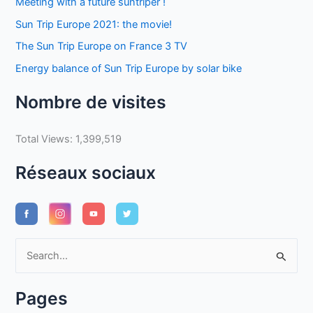
Meeting with a future suntriper !
Sun Trip Europe 2021: the movie!
The Sun Trip Europe on France 3 TV
Energy balance of Sun Trip Europe by solar bike
Nombre de visites
Total Views:
1,399,519
Réseaux sociaux
S
e
a
Pages
r