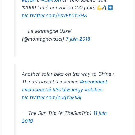
12000 km à couvrir en 100 jours
pic.twitter.com/6svEh0Y3HS
— La Montagne Ussel
(@montagneussel)
7 juin 2018
Another solar bike on the way to China :
Thierry Rassat's machine
#recumbent
#velocouché
#SolarEnergy
#ebikes
pic.twitter.com/puqYaFlI8j
— The Sun Trip (@TheSunTrip)
11 juin
2018