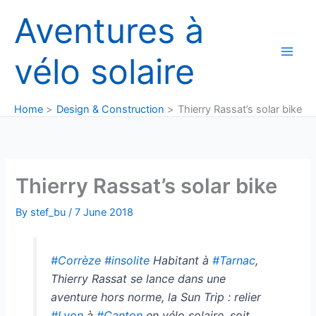
Skip
Aventures à
to
content
vélo solaire
Home
Design & Construction
Thierry Rassat’s solar bike
Thierry Rassat’s solar bike
By
stef_bu
/
7 June 2018
#Corrèze
#insolite
Habitant à
#Tarnac
,
Thierry Rassat se lance dans une
aventure hors norme, la Sun Trip : relier
#Lyon
à
#Canton
en vélo solaire, soit