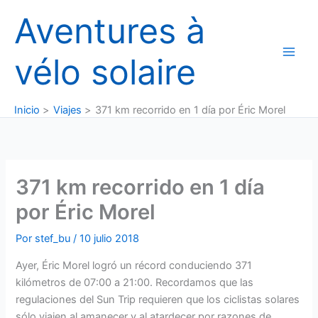
Ir
Aventures à
al
contenido
vélo solaire
Inicio
Viajes
371 km recorrido en 1 día por Éric Morel
371 km recorrido en 1 día
por Éric Morel
Por
stef_bu
/
10 julio 2018
Ayer, Éric Morel logró un récord conduciendo 371
kilómetros de 07:00 a 21:00. Recordamos que las
regulaciones del Sun Trip requieren que los ciclistas solares
sólo viajen al amanecer y al atardecer por razones de