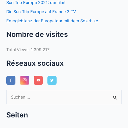
Sun Trip Europe 2021: der film!
Die Sun Trip Europe auf France 3 TV
Energiebilanz der Europatour mit dem Solarbike
Nombre de visites
Total Views:
1.399.217
Réseaux sociaux
S
u
c
Seiten
h
e