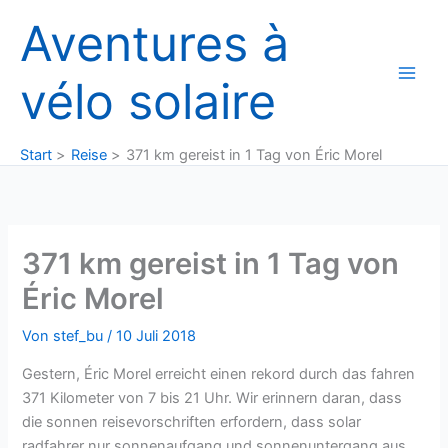
Zum
Aventures à
Inhalt
springen
vélo solaire
Start
Reise
371 km gereist in 1 Tag von Éric Morel
371 km gereist in 1 Tag von
Éric Morel
Von
stef_bu
/
10 Juli 2018
Gestern, Éric Morel erreicht einen rekord durch das fahren
371 Kilometer von 7 bis 21 Uhr. Wir erinnern daran, dass
die sonnen reisevorschriften erfordern, dass solar
radfahrer nur sonnenaufgang und sonnenuntergang aus