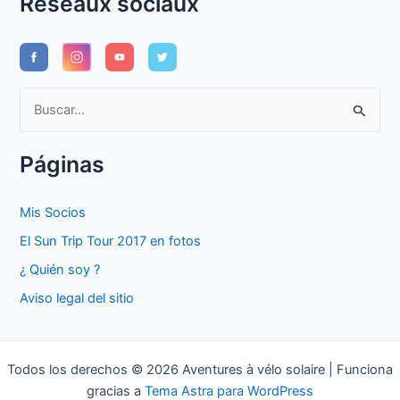
Réseaux sociaux
B
u
s
Páginas
c
a
Mis Socios
r
El Sun Trip Tour 2017 en fotos
p
¿ Quién soy ?
o
Aviso legal del sitio
r
:
Todos los derechos © 2026 Aventures à vélo solaire | Funciona
gracias a
Tema Astra para WordPress