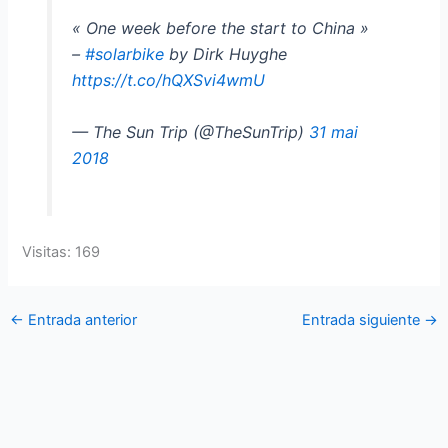
« One week before the start to China »
–
#solarbike
by Dirk Huyghe
https://t.co/hQXSvi4wmU
— The Sun Trip (@TheSunTrip)
31 mai
2018
Visitas: 169
←
Entrada anterior
Entrada siguiente
→