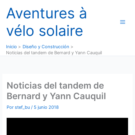
Ir
Aventures à
al
contenido
vélo solaire
Inicio
Diseño y Construcción
Noticias del tandem de Bernard y Yann Cauquil
Noticias del tandem de
Bernard y Yann Cauquil
Por
stef_bu
/
5 junio 2018