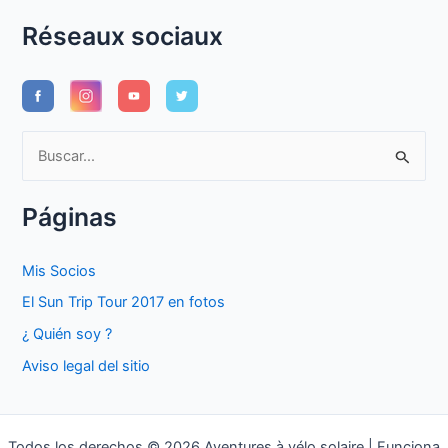
Réseaux sociaux
B
u
s
Páginas
c
a
Mis Socios
r
El Sun Trip Tour 2017 en fotos
p
¿ Quién soy ?
o
Aviso legal del sitio
r
:
Todos los derechos © 2026 Aventures à vélo solaire | Funciona