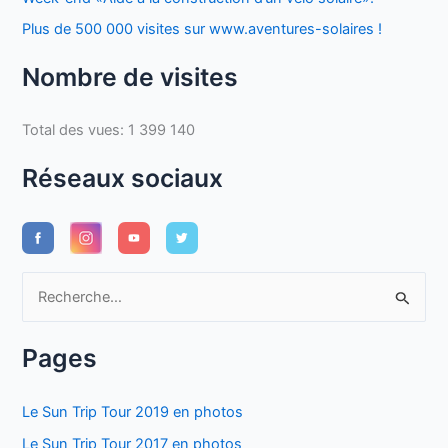
Plus de 500 000 visites sur www.aventures-solaires !
Nombre de visites
Total des vues:
1 399 140
Réseaux sociaux
R
e
c
Pages
h
e
Le Sun Trip Tour 2019 en photos
r
Le Sun Trip Tour 2017 en photos