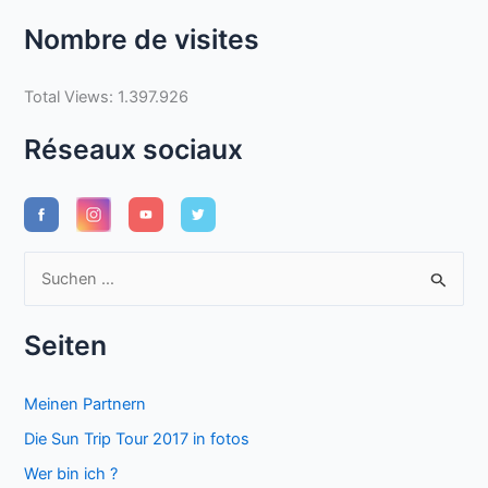
Nombre de visites
Total Views:
1.397.926
Réseaux sociaux
S
u
c
Seiten
h
e
Meinen Partnern
n
Die Sun Trip Tour 2017 in fotos
n
Wer bin ich ?
a