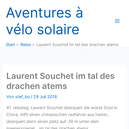
Zum
Aventures à
Inhalt
springen
vélo solaire
Start
Reise
Laurent Souchet im tal des drachen atems
Laurent Souchet im tal des
drachen atems
Von
stef_bu
/
29 Juli 2018
41. reisetag: Laurent Souchet überquert die wüste Gobi in
China, trifft einen chinesischen radfahrer aus hamin,
überquert dann einen platz auf-39 m unter dem
meeresspiegel… im tal des drachen atems.