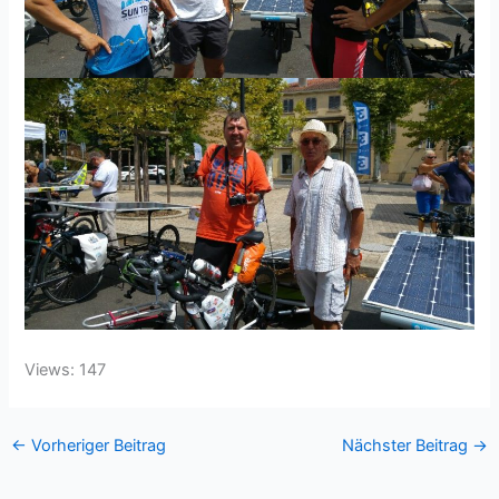
Views: 147
←
Vorheriger Beitrag
Nächster Beitrag
→