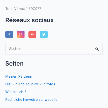
Total Views:
1.397.977
Réseaux sociaux
S
u
c
Seiten
h
e
Meinen Partnern
n
Die Sun Trip Tour 2017 in fotos
n
Wer bin ich ?
a
Rechtliche hinweise zur website
c