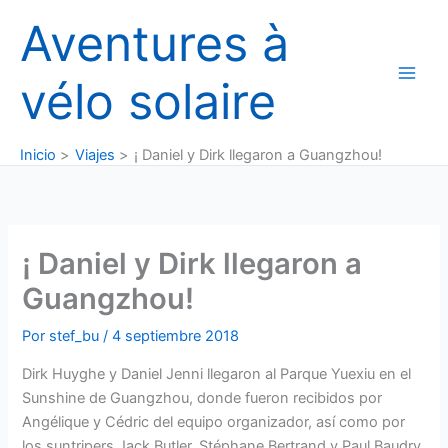
Ir
Aventures à
al
contenido
vélo solaire
Inicio
Viajes
¡ Daniel y Dirk llegaron a Guangzhou!
¡ Daniel y Dirk llegaron a
Guangzhou!
Por
stef_bu
/
4 septiembre 2018
Dirk Huyghe y Daniel Jenni llegaron al Parque Yuexiu en el
Sunshine de Guangzhou, donde fueron recibidos por
Angélique y Cédric del equipo organizador, así como por
los suntripers Jack Butler, Stéphane Bertrand y Paul Baudry.