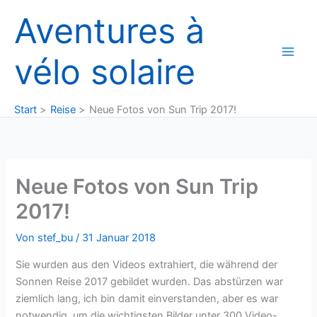
Zum
Aventures à
Inhalt
springen
vélo solaire
Start
Reise
Neue Fotos von Sun Trip 2017!
Neue Fotos von Sun Trip
2017!
Von
stef_bu
/
31 Januar 2018
Sie wurden aus den Videos extrahiert, die während der
Sonnen Reise 2017 gebildet wurden. Das abstürzen war
ziemlich lang, ich bin damit einverstanden, aber es war
notwendig, um die wichtigsten Bilder unter 300 Video-