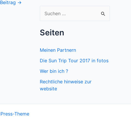
 Beitrag
→
S
u
c
Seiten
h
e
Meinen Partnern
n
Die Sun Trip Tour 2017 in fotos
n
Wer bin ich ?
a
Rechtliche hinweise zur
c
website
h
:
dPress-Theme