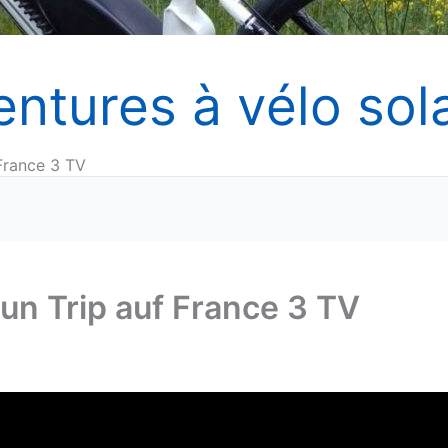
entures à vélo sola
 France 3 TV
Sun Trip auf France 3 TV