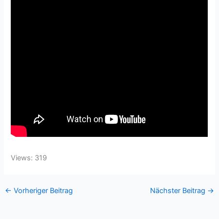
Views: 319
←
Vorheriger Beitrag
Nächster Beitrag
→