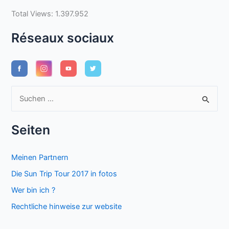
Total Views:
1.397.952
Réseaux sociaux
S
u
c
Seiten
h
e
Meinen Partnern
n
Die Sun Trip Tour 2017 in fotos
n
Wer bin ich ?
a
Rechtliche hinweise zur website
c
h