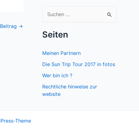
S
u
 Beitrag
→
c
Seiten
h
e
Meinen Partnern
n
Die Sun Trip Tour 2017 in fotos
n
Wer bin ich ?
a
Rechtliche hinweise zur
c
website
h
:
dPress-Theme