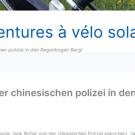
entures à vélo sola
chen polizei in den Regenbogen Berg!
er chinesischen polizei in de
de Jack Butler von der chinesischen Polizei eskortiert. J