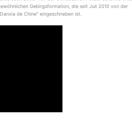
gewöhnlichen Gebirgsformation, die seit Juli 2010 von der
nxia de Chine" eingeschrieben ist.