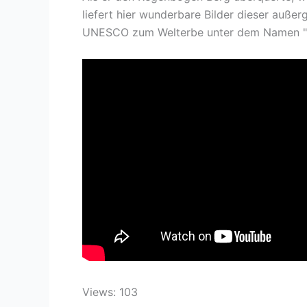
liefert hier wunderbare Bilder dieser außer
UNESCO zum Welterbe unter dem Namen "Da
Views: 103