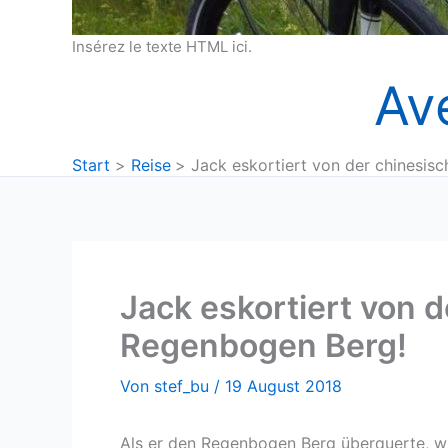
Insérez le texte HTML ici.
Av
Start
Reise
Jack eskortiert von der chinesis
Jack eskortiert von d
Regenbogen Berg!
Von
stef_bu
/
19 August 2018
Als er den Regenbogen Berg überquerte, wur