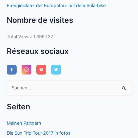
Energiebilanz der Europatour mit dem Solarbike
Nombre de visites
Total Views:
1.399.132
Réseaux sociaux
S
u
c
Seiten
h
e
Meinen Partnern
n
Die Sun Trip Tour 2017 in fotos
n