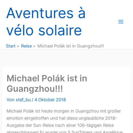
Zum
Aventures à
Inhalt
springen
vélo solaire
Start
Reise
Michael Polák ist in Guangzhou!!!
Michael Polák ist in
Guangzhou!!!
Von
stef_bu
/
4 Oktober 2018
Michael Polák ist heute morgen in Guangzhou mit großer
emotion eingetroffen und hat diese unglaubliche 2018-
Ausgabe der Sun-Reise nach einer 106-tägigen Reise
abgeschlossen! Er wurde von 5 SunTripers und Angélique,