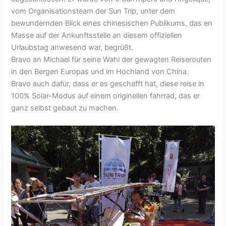
vom Organisationsteam der Sun Trip, unter dem
bewundernden Blick eines chinesischen Publikums, das en
Masse auf der Ankunftsstelle an diesem offiziellen
Urlaubstag anwesend war, begrüßt.
Bravo an Michael für seine Wahl der gewagten Reiserouten
in den Bergen Europas und im Hochland von China.
Bravo auch dafür, dass er es geschafft hat, diese reise in
100% Solar-Modus auf einem originellen fahrrad, das er
ganz selbst gebaut zu machen.