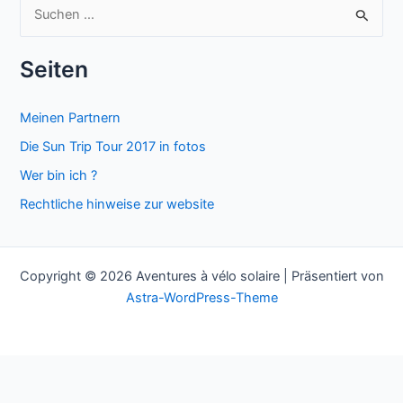
S
u
c
Seiten
h
e
Meinen Partnern
n
Die Sun Trip Tour 2017 in fotos
n
Wer bin ich ?
a
Rechtliche hinweise zur website
c
h
:
Copyright © 2026 Aventures à vélo solaire | Präsentiert von
Astra-WordPress-Theme