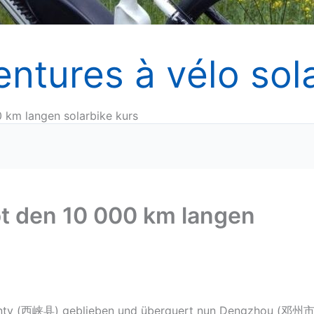
entures à vélo sola
0 km langen solarbike kurs
bt den 10 000 km langen
 County (西峡县) geblieben und überquert nun Dengzhou (邓州市