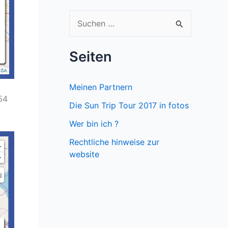
S
u
c
Seiten
h
e
Meinen Partnern
54
n
Die Sun Trip Tour 2017 in fotos
n
Wer bin ich ?
a
Rechtliche hinweise zur
c
website
h
: